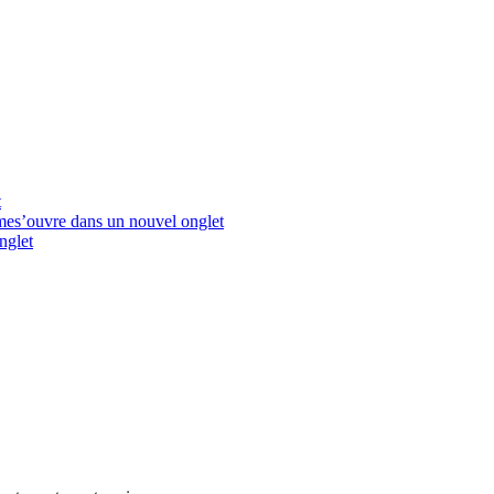
t
me
s’ouvre dans un nouvel onglet
nglet