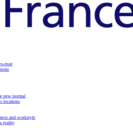
o-trust
stems
the new normal
s locations
ness and workstyle
 reality