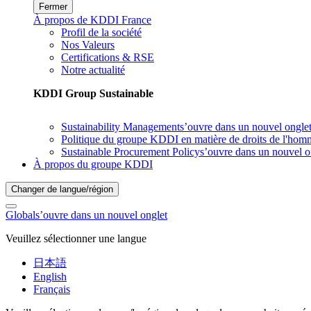
Fermer
À propos de KDDI France
Profil de la société
Nos Valeurs
Certifications & RSE
Notre actualité
KDDI Group Sustainable
Sustainability Management
s’ouvre dans un nouvel ongle
Politique du groupe KDDI en matière de droits de l'hom
Sustainable Procurement Policy
s’ouvre dans un nouvel o
À propos du groupe KDDI
Changer de langue/région
Global
s’ouvre dans un nouvel onglet
Veuillez sélectionner une langue
日本語
English
Français