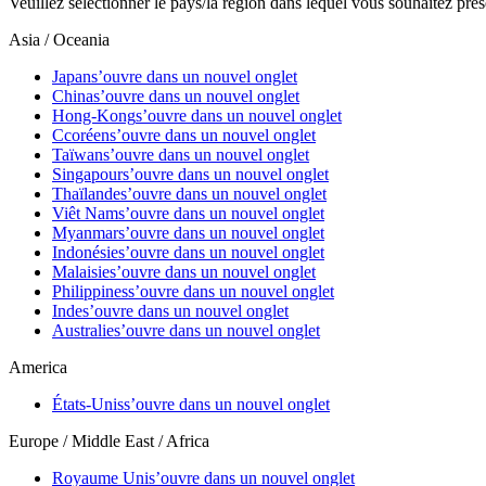
Veuillez sélectionner le pays/la région dans lequel vous souhaitez prés
Asia / Oceania
Japan
s’ouvre dans un nouvel onglet
China
s’ouvre dans un nouvel onglet
Hong-Kong
s’ouvre dans un nouvel onglet
Ccoréen
s’ouvre dans un nouvel onglet
Taïwan
s’ouvre dans un nouvel onglet
Singapour
s’ouvre dans un nouvel onglet
Thaïlande
s’ouvre dans un nouvel onglet
Viêt Nam
s’ouvre dans un nouvel onglet
Myanmar
s’ouvre dans un nouvel onglet
Indonésie
s’ouvre dans un nouvel onglet
Malaisie
s’ouvre dans un nouvel onglet
Philippines
s’ouvre dans un nouvel onglet
Inde
s’ouvre dans un nouvel onglet
Australie
s’ouvre dans un nouvel onglet
America
États-Unis
s’ouvre dans un nouvel onglet
Europe / Middle East / Africa
Royaume Uni
s’ouvre dans un nouvel onglet