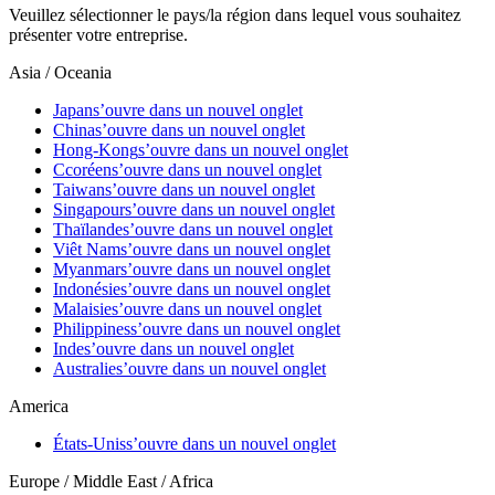
Veuillez sélectionner le pays/la région dans lequel vous souhaitez
présenter votre entreprise.
Asia / Oceania
Japan
s’ouvre dans un nouvel onglet
China
s’ouvre dans un nouvel onglet
Hong-Kong
s’ouvre dans un nouvel onglet
Ccoréen
s’ouvre dans un nouvel onglet
Taiwan
s’ouvre dans un nouvel onglet
Singapour
s’ouvre dans un nouvel onglet
Thaïlande
s’ouvre dans un nouvel onglet
Viêt Nam
s’ouvre dans un nouvel onglet
Myanmar
s’ouvre dans un nouvel onglet
Indonésie
s’ouvre dans un nouvel onglet
Malaisie
s’ouvre dans un nouvel onglet
Philippines
s’ouvre dans un nouvel onglet
Inde
s’ouvre dans un nouvel onglet
Australie
s’ouvre dans un nouvel onglet
America
États-Unis
s’ouvre dans un nouvel onglet
Europe / Middle East / Africa