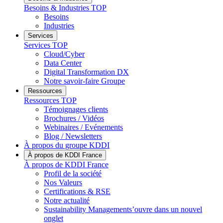
Besoins & Industries
TOP
Besoins
Industries
Services
Services
TOP
Cloud/Cyber
Data Center
Digital Transformation DX
Notre savoir-faire Groupe
Ressources
Ressources
TOP
Témoignages clients
Brochures / Vidéos
Webinaires / Evénements
Blog / Newsletters
À propos du groupe KDDI
À propos de KDDI France
À propos de KDDI France
Profil de la société
Nos Valeurs
Certifications & RSE
Notre actualité
Sustainability Management
s’ouvre dans un nouvel
onglet