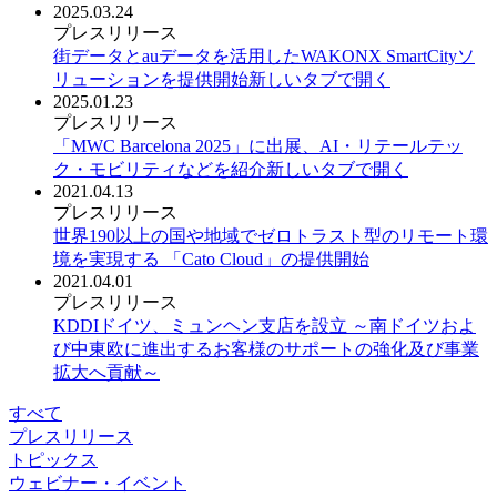
2025.03.24
プレスリリース
街データとauデータを活用したWAKONX SmartCityソ
リューションを提供開始
新しいタブで開く
2025.01.23
プレスリリース
「MWC Barcelona 2025」に出展、AI・リテールテッ
ク・モビリティなどを紹介
新しいタブで開く
2021.04.13
プレスリリース
世界190以上の国や地域でゼロトラスト型のリモート環
境を実現する 「Cato Cloud」の提供開始
2021.04.01
プレスリリース
KDDIドイツ、ミュンヘン支店を設立 ～南ドイツおよ
び中東欧に進出するお客様のサポートの強化及び事業
拡大へ貢献～
すべて
プレスリリース
トピックス
ウェビナー・イベント