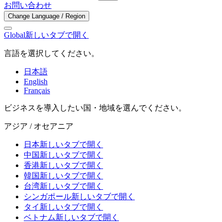
お問い合わせ
Change Language / Region
Global
新しいタブで開く
言語を選択してください。
日本語
English
Français
ビジネスを導入したい国・地域を選んでください。
アジア / オセアニア
日本
新しいタブで開く
中国
新しいタブで開く
香港
新しいタブで開く
韓国
新しいタブで開く
台湾
新しいタブで開く
シンガポール
新しいタブで開く
タイ
新しいタブで開く
ベトナム
新しいタブで開く