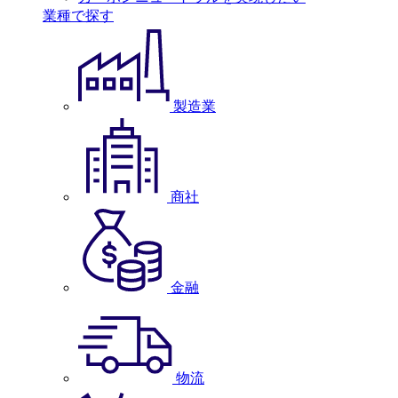
業種で探す
製造業
商社
金融
物流