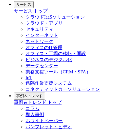
サービス
サービス
トップ
クラウドIaaSソリューション
クラウド・アプリ
セキュリティ
インターネット
ネットワーク
オフィスのIT管理
オフィス・工場の移転・開設
ビジネスのデジタル化
データセンター
業務支援ツール（CRM・SFA）
IoT
遠隔作業支援システム
コネクティッドカーソリューション
事例＆トレンド
事例＆トレンド
トップ
コラム
導入事例
ホワイトペーパー
パンフレット・ビデオ