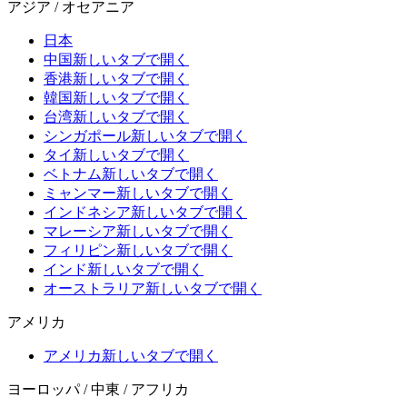
アジア / オセアニア
日本
中国
新しいタブで開く
香港
新しいタブで開く
韓国
新しいタブで開く
台湾
新しいタブで開く
シンガポール
新しいタブで開く
タイ
新しいタブで開く
ベトナム
新しいタブで開く
ミャンマー
新しいタブで開く
インドネシア
新しいタブで開く
マレーシア
新しいタブで開く
フィリピン
新しいタブで開く
インド
新しいタブで開く
オーストラリア
新しいタブで開く
アメリカ
アメリカ
新しいタブで開く
ヨーロッパ / 中東 / アフリカ