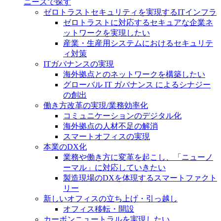
ニーズで探す
ゼロトラストセキュリティを実現するITインフラ
ゼロトラストに対応するセキュアな企業ネ
ットワークを実現したい
産業・生産用システムにおけるセキュリテ
ィ対策
ITガバナンスの実現
海外拠点とのネットワークを構築したい
グローバル IT ガバナンス によるシナジー
の創出
働き方改革の実現/業務効率化
コミュニケーションのデジタル化
海外拠点の人材不足の解消
スマートオフィスの実現
本業のDX化
業務や働き方に変革を起こし、「ニューノ
ーマル」に対応していきたい
製造現場のDXを体現するスマートファクト
リー
新しいオフィスの立ち上げ・引っ越し
オフィス移転・開設
カーボンニュートラルを実現したい