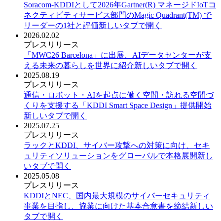
Soracom-KDDIとして2026年Gartner(R) マネージドIoTコ
ネクティビティサービス部門のMagic Quadrant(TM) で
リーダーの1社と評価
新しいタブで開く
2026.02.02
プレスリリース
「MWC26 Barcelona」に出展、AIデータセンターが支
える未来の暮らしを世界に紹介
新しいタブで開く
2025.08.19
プレスリリース
通信・ロボット・AIを起点に働く空間・訪れる空間づ
くりを支援する「KDDI Smart Space Design」提供開始
新しいタブで開く
2025.07.25
プレスリリース
ラックとKDDI、サイバー攻撃への対策に向け、セキ
ュリティソリューションをグローバルで本格展開
新し
いタブで開く
2025.05.08
プレスリリース
KDDIとNEC、国内最大規模のサイバーセキュリティ
事業を目指し、協業に向けた基本合意書を締結
新しい
タブで開く