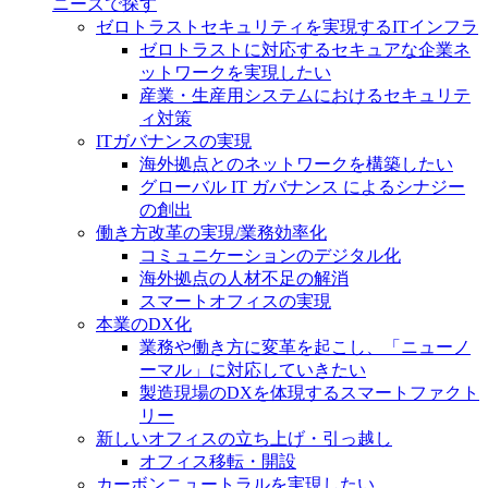
ニーズで探す
ゼロトラストセキュリティを実現するITインフラ
ゼロトラストに対応するセキュアな企業ネ
ットワークを実現したい
産業・生産用システムにおけるセキュリテ
ィ対策
ITガバナンスの実現
海外拠点とのネットワークを構築したい
グローバル IT ガバナンス によるシナジー
の創出
働き方改革の実現/業務効率化
コミュニケーションのデジタル化
海外拠点の人材不足の解消
スマートオフィスの実現
本業のDX化
業務や働き方に変革を起こし、「ニューノ
ーマル」に対応していきたい
製造現場のDXを体現するスマートファクト
リー
新しいオフィスの立ち上げ・引っ越し
オフィス移転・開設
カーボンニュートラルを実現したい