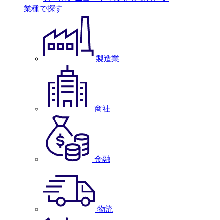
業種で探す
製造業
商社
金融
物流