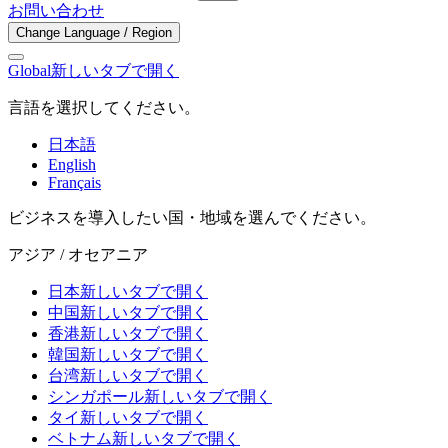
お問い合わせ
Change Language / Region
Global
新しいタブで開く
言語を選択してください。
日本語
English
Français
ビジネスを導入したい国・地域を選んでください。
アジア / オセアニア
日本
新しいタブで開く
中国
新しいタブで開く
香港
新しいタブで開く
韓国
新しいタブで開く
台湾
新しいタブで開く
シンガポール
新しいタブで開く
タイ
新しいタブで開く
ベトナム
新しいタブで開く