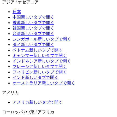
アジア / オセアニア
日本
中国
新しいタブで開く
香港
新しいタブで開く
韓国
新しいタブで開く
台湾
新しいタブで開く
シンガポール
新しいタブで開く
タイ
新しいタブで開く
ベトナム
新しいタブで開く
ミャンマー
新しいタブで開く
インドネシア
新しいタブで開く
マレーシア
新しいタブで開く
フィリピン
新しいタブで開く
インド
新しいタブで開く
オーストラリア
新しいタブで開く
アメリカ
アメリカ
新しいタブで開く
ヨーロッパ / 中東 / アフリカ