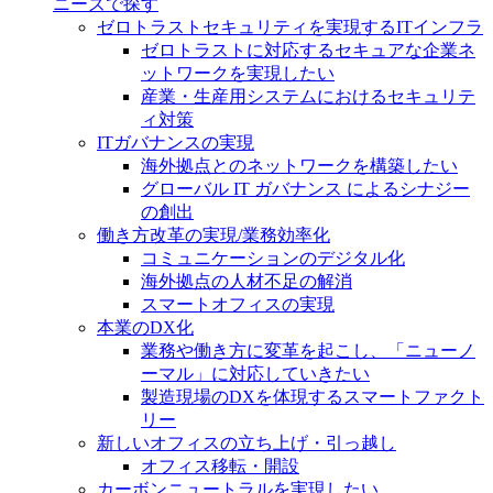
ニーズで探す
ゼロトラストセキュリティを実現するITインフラ
ゼロトラストに対応するセキュアな企業ネ
ットワークを実現したい
産業・生産用システムにおけるセキュリテ
ィ対策
ITガバナンスの実現
海外拠点とのネットワークを構築したい
グローバル IT ガバナンス によるシナジー
の創出
働き方改革の実現/業務効率化
コミュニケーションのデジタル化
海外拠点の人材不足の解消
スマートオフィスの実現
本業のDX化
業務や働き方に変革を起こし、「ニューノ
ーマル」に対応していきたい
製造現場のDXを体現するスマートファクト
リー
新しいオフィスの立ち上げ・引っ越し
オフィス移転・開設
カーボンニュートラルを実現したい