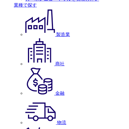
業種で探す
製造業
商社
金融
物流