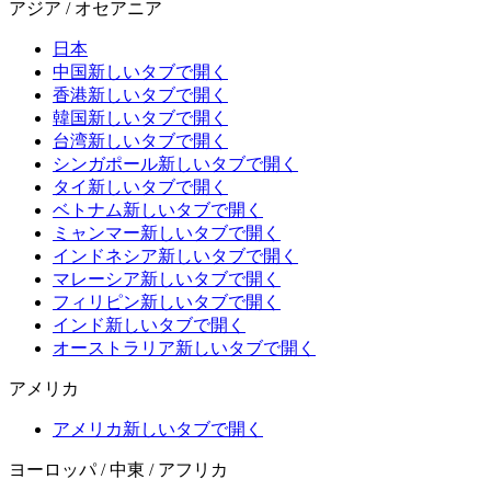
アジア / オセアニア
日本
中国
新しいタブで開く
香港
新しいタブで開く
韓国
新しいタブで開く
台湾
新しいタブで開く
シンガポール
新しいタブで開く
タイ
新しいタブで開く
ベトナム
新しいタブで開く
ミャンマー
新しいタブで開く
インドネシア
新しいタブで開く
マレーシア
新しいタブで開く
フィリピン
新しいタブで開く
インド
新しいタブで開く
オーストラリア
新しいタブで開く
アメリカ
アメリカ
新しいタブで開く
ヨーロッパ / 中東 / アフリカ