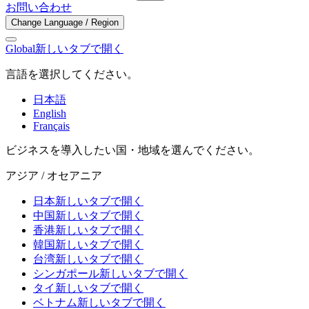
お問い合わせ
Change Language / Region
Global
新しいタブで開く
言語を選択してください。
日本語
English
Français
ビジネスを導入したい国・地域を選んでください。
アジア / オセアニア
日本
新しいタブで開く
中国
新しいタブで開く
香港
新しいタブで開く
韓国
新しいタブで開く
台湾
新しいタブで開く
シンガポール
新しいタブで開く
タイ
新しいタブで開く
ベトナム
新しいタブで開く