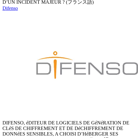
D’UN INCIDENT MAJEUR ? (フランス語)
Difenso
DIFENSO, éDITEUR DE LOGICIELS DE GéNéRATION DE
CLéS DE CHIFFREMENT ET DE DéCHIFFREMENT DE
DONNéES SENSIBLES, A CHOISI D’HéBERGER SES