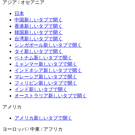
アジア / オセアニア
日本
中国
新しいタブで開く
香港
新しいタブで開く
韓国
新しいタブで開く
台湾
新しいタブで開く
シンガポール
新しいタブで開く
タイ
新しいタブで開く
ベトナム
新しいタブで開く
ミャンマー
新しいタブで開く
インドネシア
新しいタブで開く
マレーシア
新しいタブで開く
フィリピン
新しいタブで開く
インド
新しいタブで開く
オーストラリア
新しいタブで開く
アメリカ
アメリカ
新しいタブで開く
ヨーロッパ / 中東 / アフリカ