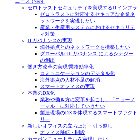
ニーズで探す
ゼロトラストセキュリティを実現するITインフラ
ゼロトラストに対応するセキュアな企業ネ
ットワークを実現したい
産業・生産用システムにおけるセキュリテ
ィ対策
ITガバナンスの実現
海外拠点とのネットワークを構築したい
グローバル IT ガバナンス によるシナジー
の創出
働き方改革の実現/業務効率化
コミュニケーションのデジタル化
海外拠点の人材不足の解消
スマートオフィスの実現
本業のDX化
業務や働き方に変革を起こし、「ニューノ
ーマル」に対応していきたい
製造現場のDXを体現するスマートファクト
リー
新しいオフィスの立ち上げ・引っ越し
オフィス移転・開設
カーボンニュートラルを実現したい