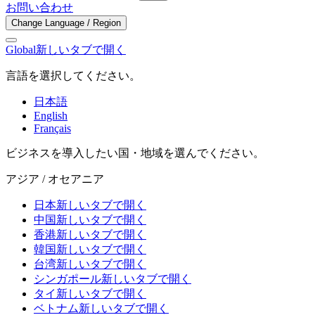
お問い合わせ
Change Language / Region
Global
新しいタブで開く
言語を選択してください。
日本語
English
Français
ビジネスを導入したい国・地域を選んでください。
アジア / オセアニア
日本
新しいタブで開く
中国
新しいタブで開く
香港
新しいタブで開く
韓国
新しいタブで開く
台湾
新しいタブで開く
シンガポール
新しいタブで開く
タイ
新しいタブで開く
ベトナム
新しいタブで開く