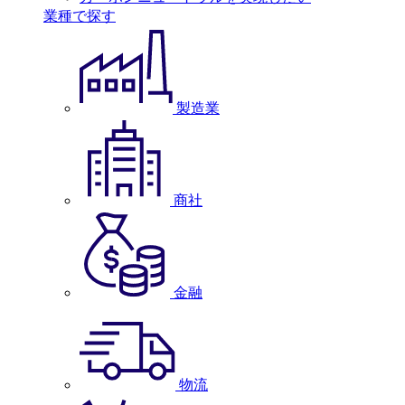
業種で探す
製造業
商社
金融
物流