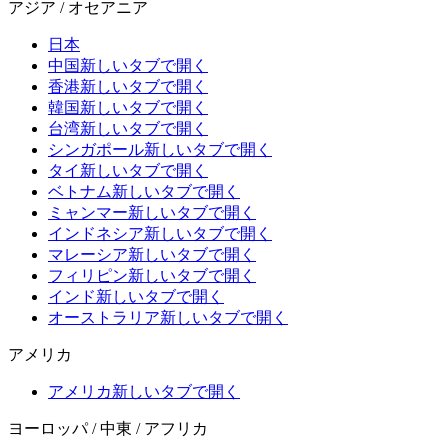
アジア / オセアニア
日本
中国
新しいタブで開く
香港
新しいタブで開く
韓国
新しいタブで開く
台湾
新しいタブで開く
シンガポール
新しいタブで開く
タイ
新しいタブで開く
ベトナム
新しいタブで開く
ミャンマー
新しいタブで開く
インドネシア
新しいタブで開く
マレーシア
新しいタブで開く
フィリピン
新しいタブで開く
インド
新しいタブで開く
オーストラリア
新しいタブで開く
アメリカ
アメリカ
新しいタブで開く
ヨーロッパ / 中東 / アフリカ