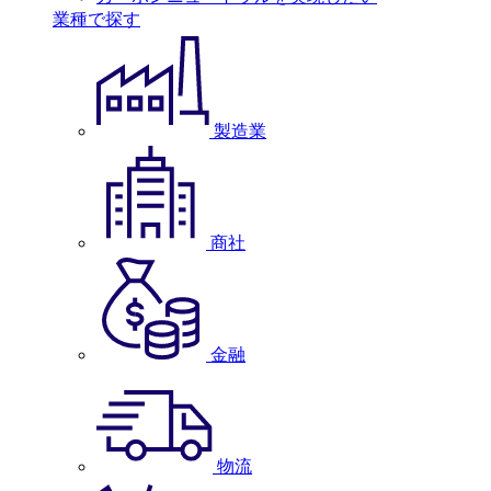
業種で探す
製造業
商社
金融
物流