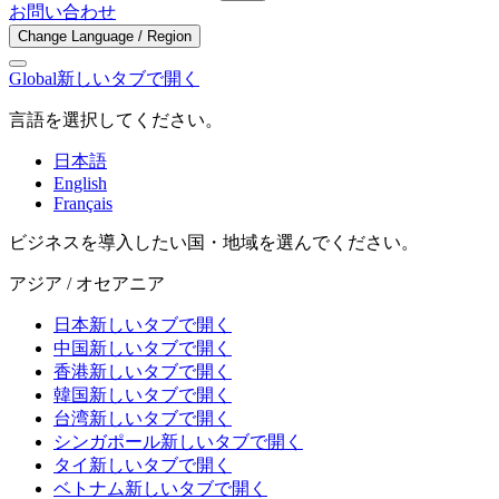
お問い合わせ
Change Language / Region
Global
新しいタブで開く
言語を選択してください。
日本語
English
Français
ビジネスを導入したい国・地域を選んでください。
アジア / オセアニア
日本
新しいタブで開く
中国
新しいタブで開く
香港
新しいタブで開く
韓国
新しいタブで開く
台湾
新しいタブで開く
シンガポール
新しいタブで開く
タイ
新しいタブで開く
ベトナム
新しいタブで開く