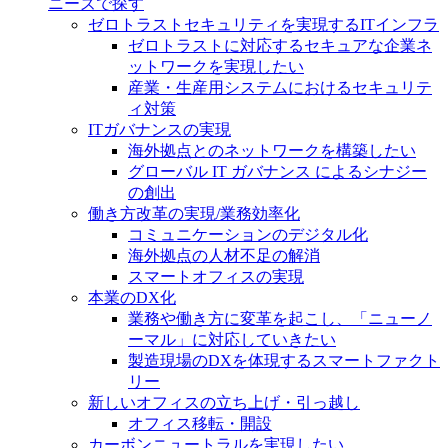
ニーズで探す
ゼロトラストセキュリティを実現するITインフラ
ゼロトラストに対応するセキュアな企業ネ
ットワークを実現したい
産業・生産用システムにおけるセキュリテ
ィ対策
ITガバナンスの実現
海外拠点とのネットワークを構築したい
グローバル IT ガバナンス によるシナジー
の創出
働き方改革の実現/業務効率化
コミュニケーションのデジタル化
海外拠点の人材不足の解消
スマートオフィスの実現
本業のDX化
業務や働き方に変革を起こし、「ニューノ
ーマル」に対応していきたい
製造現場のDXを体現するスマートファクト
リー
新しいオフィスの立ち上げ・引っ越し
オフィス移転・開設
カーボンニュートラルを実現したい