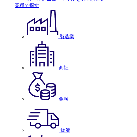
業種で探す
製造業
商社
金融
物流