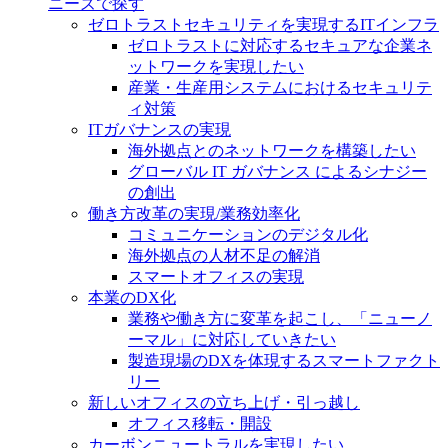
ニーズで探す
ゼロトラストセキュリティを実現するITインフラ
ゼロトラストに対応するセキュアな企業ネ
ットワークを実現したい
産業・生産用システムにおけるセキュリテ
ィ対策
ITガバナンスの実現
海外拠点とのネットワークを構築したい
グローバル IT ガバナンス によるシナジー
の創出
働き方改革の実現/業務効率化
コミュニケーションのデジタル化
海外拠点の人材不足の解消
スマートオフィスの実現
本業のDX化
業務や働き方に変革を起こし、「ニューノ
ーマル」に対応していきたい
製造現場のDXを体現するスマートファクト
リー
新しいオフィスの立ち上げ・引っ越し
オフィス移転・開設
カーボンニュートラルを実現したい