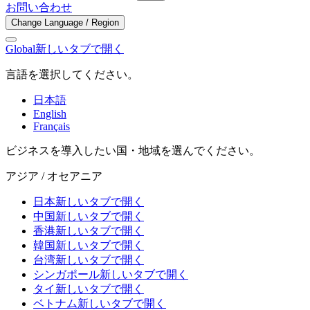
お問い合わせ
Change Language / Region
Global
新しいタブで開く
言語を選択してください。
日本語
English
Français
ビジネスを導入したい国・地域を選んでください。
アジア / オセアニア
日本
新しいタブで開く
中国
新しいタブで開く
香港
新しいタブで開く
韓国
新しいタブで開く
台湾
新しいタブで開く
シンガポール
新しいタブで開く
タイ
新しいタブで開く
ベトナム
新しいタブで開く