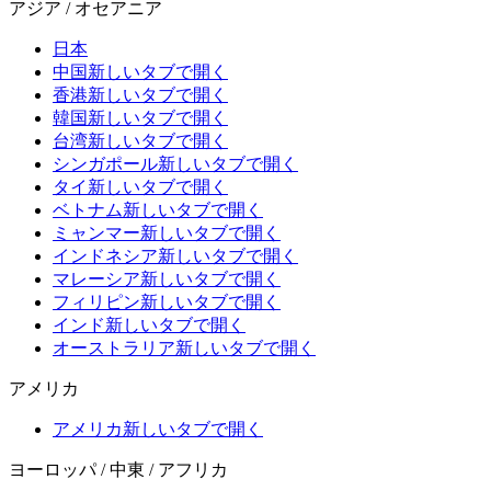
アジア / オセアニア
日本
中国
新しいタブで開く
香港
新しいタブで開く
韓国
新しいタブで開く
台湾
新しいタブで開く
シンガポール
新しいタブで開く
タイ
新しいタブで開く
ベトナム
新しいタブで開く
ミャンマー
新しいタブで開く
インドネシア
新しいタブで開く
マレーシア
新しいタブで開く
フィリピン
新しいタブで開く
インド
新しいタブで開く
オーストラリア
新しいタブで開く
アメリカ
アメリカ
新しいタブで開く
ヨーロッパ / 中東 / アフリカ